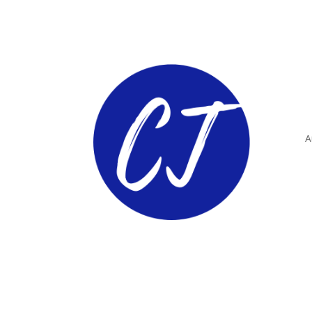
A
ComunidadTIC.com