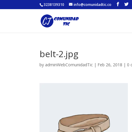
3238139310
info@comunidadtic.co
belt-2.jpg
by
adminWebComunidadTic
|
Feb 26, 2018
|
0 