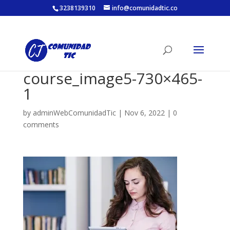
3238139310
info@comunidadtic.co
course_image5-730×465-
1
by
adminWebComunidadTic
|
Nov 6, 2022
|
0
comments