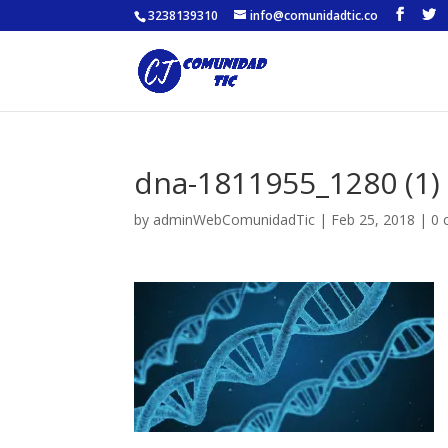
3238139310
info@comunidadtic.co
dna-1811955_1280 (1)
by
adminWebComunidadTic
|
Feb 25, 2018
|
0 