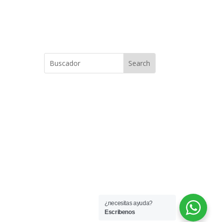
S
ENCUENTRALO
AHORA
¿necesitas ayuda?
Escribenos