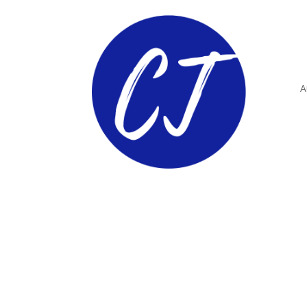
A
ComunidadTIC.com