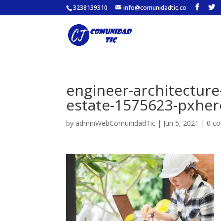
3238139310
info@comunidadtic.co
engineer-architecture-
estate-1575623-pxhe
by
adminWebComunidadTic
|
Jun 5, 2021
|
0 c