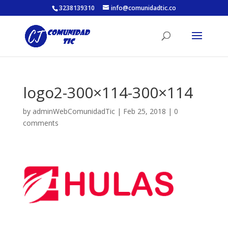
3238139310
info@comunidadtic.co
logo2-300×114-300×114
by
adminWebComunidadTic
|
Feb 25, 2018
|
0
comments