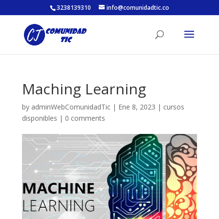
3238139310
info@comunidadtic.co
Maching Learning
by
adminWebComunidadTic
|
Ene 8, 2023
|
cursos
disponibles
|
0 comments