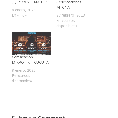
¿Que es STEAM +H?
Certificaciones
MTCNA
8 enero, 2023
En «TIC»
27 febrero, 2023
En «cursos
disponibles»
Certificación
MIKROTIK – CUCUTA
8 enero, 2023
En «cursos
disponibles»
Submit a Comment