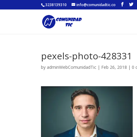
3238139310
info@comunidadtic.co
pexels-photo-428331
by
adminWebComunidadTic
|
Feb 26, 2018
|
0 