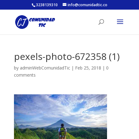
3238139310
info@comunidadtic.co
pexels-photo-672358 (1)
by
adminWebComunidadTic
|
Feb 25, 2018
|
0
comments