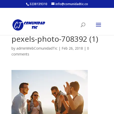
3238139310
info@comunidadtic.co
pexels-photo-708392 (1)
by
adminWebComunidadTic
|
Feb 26, 2018
|
0
comments