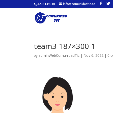
3238139310
info@comunidadtic.co
team3-187×300-1
by
adminWebComunidadTic
|
Nov 6, 2022
|
0 