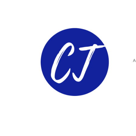
A
ComunidadTIC.com