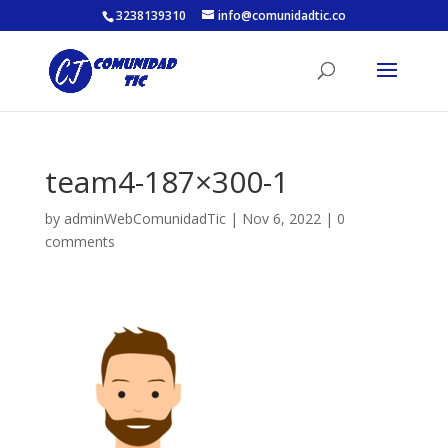
3238139310
info@comunidadtic.co
team4-187×300-1
by
adminWebComunidadTic
|
Nov 6, 2022
|
0
comments