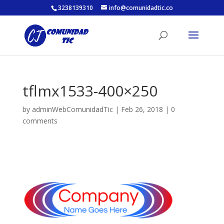
3238139310
info@comunidadtic.co
tflmx1533-400×250
by
adminWebComunidadTic
|
Feb 26, 2018
|
0
comments